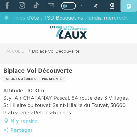
ALLER
--°
Page D’accueil Actuelle H
Page D’accueil Actuelle Hiver : Pas
AU
es d'été : TSD Bouquetins : lundis, mercredis, vendredi
CONTENU
PRINCIPAL
ACCUEIL
Biplace Vol Découverte
Biplace Vol Découverte
SPORTS AÉRIENS
PARAPENTE
Altitude : 1000m
Styl-Air CHATANAY Pascal, 84 route des 3 Villages,
St Hilaire du touvet Saint-Hilaire du Touvet, 38660
Plateau-des-Petites-Roches
M'y rendre
Partager