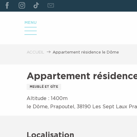
ALLER
Ouverture des télésièges vac
AU
CONTENU
MENU
PRINCIPAL
ACCUEIL
Appartement résidence le Dôme
Appartement résidenc
MEUBLÉ ET GÎTE
Altitude : 1400m
le Dôme, Prapoutel, 38190 Les Sept Laux Pr
Localisation