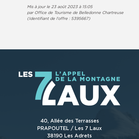
Mis à jour le 23 août 2023 à 15:05
par Office de Tourisme de Belledonne Chartreuse
(Identifiant de l'offre :
5395667
)
40, Allée des Terrasses
PRAPOUTEL / Les 7 Laux
38190 Les Adrets