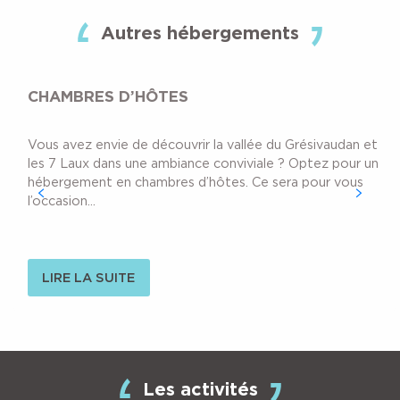
Chalet La Colombière
Gîte de Belledonne
Autres hébergements
Gîte de Belledonne
Résidence l'Altitude
Orionde Gîte en Belledonne
CHAMBRES D’HÔTES
Chalet de Goncelin
Vous avez envie de découvrir la vallée du Grésivaudan et
les 7 Laux dans une ambiance conviviale ? Optez pour un
hébergement en chambres d’hôtes. Ce sera pour vous
l’occasion...
TOUTES LES ACTIVITÉS
Et si vous profitiez de la montagne sous un
LIRE LA SUITE
angle différent ? Découvrez ici l’ensemble des
activités proposées et participez à l’une d’elle
au gré de vos...
LIRE LA SUITE
Les activités