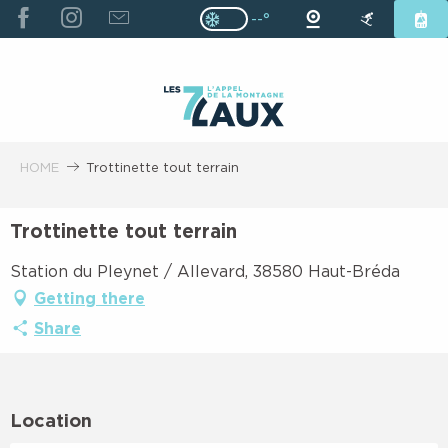
ALLER
--°
Page D’accueil Actuelle H
Page D’accueil Actuelle Hiver : Pas
AU
CONTENU
PRINCIPAL
HOME
Trottinette tout terrain
Trottinette tout terrain
Station du Pleynet / Allevard, 38580 Haut-Bréda
Getting there
Share
Location