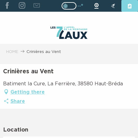
ALLER
--°
Page D’accueil Actuelle H
Page D’accueil Actuelle Hiver : Pas
AU
CONTENU
PRINCIPAL
HOME
Crinières au Vent
Crinières au Vent
Batiment la Cure, La Ferrière, 38580 Haut-Bréda
Getting there
Share
Location