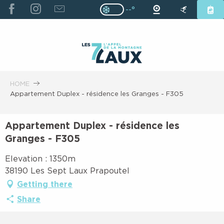
ALLER
--°
Page D’accueil Actuelle H
Page D’accueil Actuelle Hiver : Pas
AU
CONTENU
PRINCIPAL
HOME
Appartement Duplex - résidence les Granges - F305
Appartement Duplex - résidence les
Granges - F305
Elevation : 1350m
38190 Les Sept Laux Prapoutel
Getting there
Share